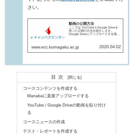
さい。
動画の公開方法
ここでは YouTubeとGoogle Driveを
使った公開の方法を紹介します。
Google Driveにアップロードする場
合、YouTubeへのアップロードとは違
って画質や容量の調整がされません。
例えば2GBの動画を作成した場合、
2020.04.02
www.ecc.kumagaku.ac.jp
2GB...
目次
コースコンテンツを作成する
Manabaに直接アップロードする
YouTube / Google Driveの動画を貼り付け
る
コースニュースの作成
テスト・レポートを作成する